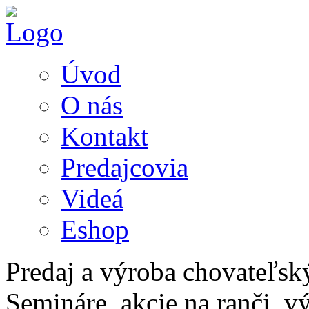
Úvod
O nás
Kontakt
Predajcovia
Videá
Eshop
Predaj a výroba chovateľsk
Semináre, akcie na ranči, v