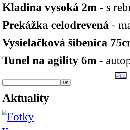
Kladina vysoká 2m
- s reb
Prekážka celodrevená
- ma
Vysielačková šibenica 75
Tunel na agility 6m
- autop
OK
Aktuality