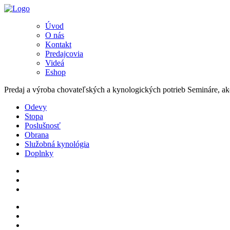
Úvod
O nás
Kontakt
Predajcovia
Videá
Eshop
Predaj a výroba chovateľských a kynologických potrieb Semináre, akc
Odevy
Stopa
Poslušnosť
Obrana
Služobná kynológia
Doplnky