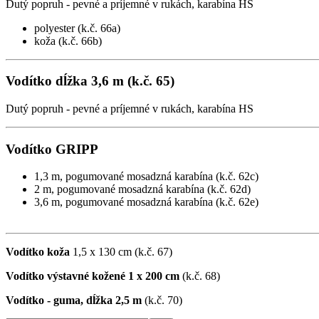
Dutý popruh - pevné a príjemné v rukách, karabína HS
polyester (k.č. 66a)
koža (k.č. 66b)
Vodítko dĺžka 3,6 m
(k.č. 65)
Dutý popruh - pevné a príjemné v rukách, karabína HS
Vodítko GRIPP
1,3 m, pogumované mosadzná karabína (k.č. 62c)
2 m, pogumované mosadzná karabína (k.č. 62d)
3,6 m, pogumované mosadzná karabína (k.č. 62e)
Vodítko koža
1,5 x 130 cm
(k.č. 67)
Vodítko výstavné kožené 1 x 200 cm
(k.č. 68)
Vodítko - guma, dĺžka 2,5 m
(k.č. 70)