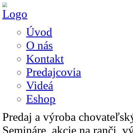
Úvod
O nás
Kontakt
Predajcovia
Videá
Eshop
Predaj a výroba chovateľsk
Semináre, akcie na ranči, v