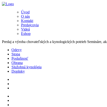
Úvod
O nás
Kontakt
Predajcovia
Videá
Eshop
Predaj a výroba chovateľských a kynologických potrieb Semináre, akc
Odevy
Stopa
Poslušnosť
Obrana
Služobná kynológia
Doplnky