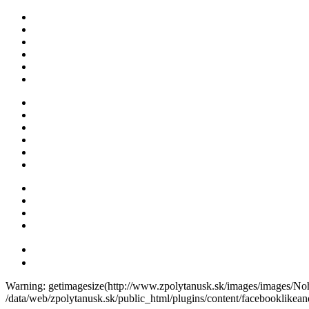
Warning: getimagesize(http://www.zpolytanusk.sk/images/images/No
/data/web/zpolytanusk.sk/public_html/plugins/content/facebooklikea