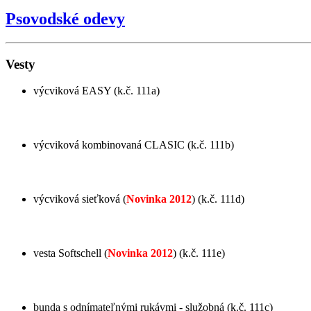
Psovodské odevy
Vesty
výcviková EASY (k.č. 111a)
výcviková kombinovaná CLASIC (k.č. 111b)
výcviková sieťková (
Novinka 2012
) (k.č. 111d)
vesta Softschell (
Novinka 2012
) (k.č. 111e)
bunda s odnímateľnými rukávmi - služobná (k.č. 111c)