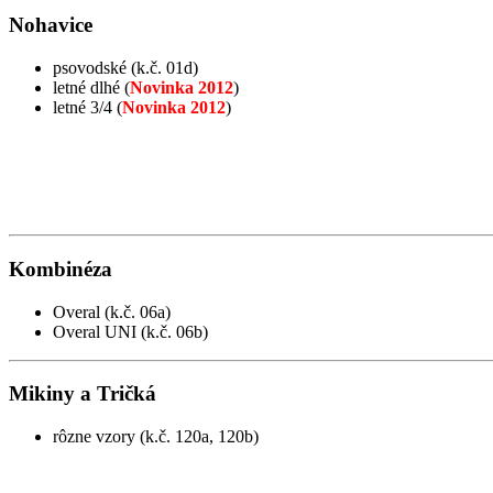
Nohavice
psovodské (k.č. 01d)
letné dlhé (
Novinka 2012
)
letné 3/4 (
Novinka 2012
)
Kombinéza
Overal (k.č. 06a)
Overal UNI (k.č. 06b)
Mikiny a
Tričká
rôzne vzory (k.č. 120a, 120b)